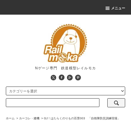
メニュー
Nゲージ専門 鉄道模型レイルモカ
ホーム
>
カーコレ・建機
>
GJ！はたらくのりもの百景003 「自衛隊防災訓練現場」