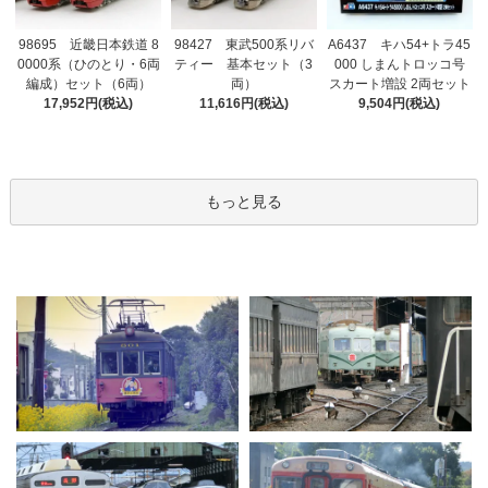
98695 近畿日本鉄道 8
98427 東武500系リバ
A6437 キハ54+トラ45
0000系（ひのとり・6両
ティー 基本セット（3
000 しまんトロッコ号
編成）セット（6両）
両）
スカート増設 2両セット
17,952円(税込)
11,616円(税込)
9,504円(税込)
もっと見る