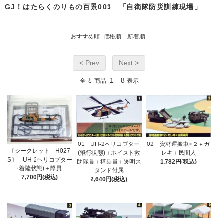
GJ！はたらくのりもの百景003 「自衛隊防災訓練現場」
おすすめ順
価格順
新着順
< Prev
Next >
8
1
8
全
商品
-
表示
01 UH-2ヘリコプター
02 資材運搬車×２＋ガ
〔シークレット H027
(飛行状態)＋ホイスト救
レキ＋民間人
S〕 UH-2ヘリコプター
助隊員＋搭乗員＋透明ス
1,782円(税込)
(着陸状態)＋隊員
タンド付属
7,700円(税込)
2,640円(税込)