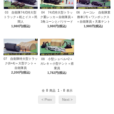
06 カーコレ 自衛隊業
03 自衛隊74式特大型
04 74式特大型トラッ
務車1号＋ワンボックス
トラック＋机とイス＋民
ク重レッカ＋自衛隊員＋
＋自衛隊員＋天幕テント
間人
3角コーンとバリケード
1,980円(税込)
1,980円(税込)
1,980円(税込)
07 自衛隊特大型トラッ
08 小型ショベル×2＋
ク(6×4)＋大型テント＋
ガレキ＋小型テント＋搭
自衛隊員
乗員
2,200円(税込)
1,782円(税込)
8
1
8
全
商品
-
表示
< Prev
Next >