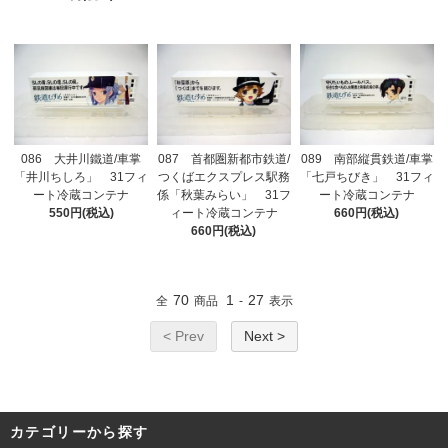
086 大井川鐵道/車掌
087 首都圏新都市鉄道/
089 南部縦貫鉄道/車掌
「井川ちしろ」 31フィ
つくばエクスプレス駅務
「七戸ちびき」 31フィ
ート冷蔵コンテナ
係「秋葉みらい」 31フ
ート冷蔵コンテナ
550円(税込)
ィート冷蔵コンテナ
660円(税込)
660円(税込)
70
1
27
全
商品
-
表示
< Prev
Next >
カテゴリーから探す