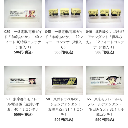
039 一畑電車/電車ガイ
045 一畑電車/電車ガイ
046 北近畿タンゴ鉄道/
ド「布崎あいか」 40フ
ド「布崎あいか」 12フ
アテンダント「但馬み
ィートHQ冷蔵コンテナ
ィートコンテナ（3個入
え」 12フィートコンテ
（1個入り）
り）
ナ（3個入り）
506円(税込)
506円(税込)
506円(税込)
50 多摩都市モノレー
58 東武トラベル/ステ
65 東京モノレール/モ
ル/駅務係「立川いず
ーションアテンダント
ノレールアテンダント
み」40ｆｔコンテナ
「渡瀬きぬ」31ｆｔコン
「羽田みなと」31ｆｔ冷
550円(税込)
テナ
蔵コンテナ
506円(税込)
550円(税込)