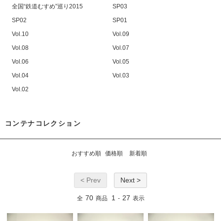
全国“鉄道むすめ”巡り2015
SP03
SP02
SP01
Vol.10
Vol.09
Vol.08
Vol.07
Vol.06
Vol.05
Vol.04
Vol.03
Vol.02
コンテナコレクション
おすすめ順
価格順
新着順
< Prev
Next >
70
1
27
全
商品
-
表示