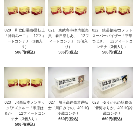
020 和歌山電鐵/運転士
021 東武商事/車内販売
022 鉄道整備/コメット
「神前みーこ」 12フィ
員「春日部しあ」 12フ
スーパーバイザー「平泉
ートコンテナ（3個入
ィートコンテナ（3個入
つばさ」 12フィートコ
り）
り）
ンテナ（3個入り）
506円(税込)
506円(税込)
506円(税込)
023 JR西日本メンテッ
027 埼玉高速鉄道運転
028 ゆりかもめ駅務係
ク/アズクルー「米原は
士「川口みその」40ftHQ
「青海ゆりか」40ftHQ冷
るか」 12フィートコン
冷蔵コンテナ
蔵コンテナ
テナ（3個入り）
660円(税込)
660円(税込)
506円(税込)