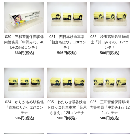
030 三和警備保障駅構
031 西日本鉄道車掌
033 埼玉高速鉄道運転
内警務員「中野みわ」40
「朝倉ちはや」12ftコン
士「川口みその」12ftコ
ftHQ冷蔵コンテナ
テナ
ンテナ
660円(税込)
506円(税込)
506円(税込)
034 ゆりかもめ駅務係
035 わたらせ渓谷鉄道
036 三和警備保障駅構
「青海ゆりか」12ftコン
トロッコ列車車掌「足尾
内警務員「中野みわ」12
テナ
さきえ」12ftコンテナ
ftコンテナ
506円(税込)
506円(税込)
506円(税込)