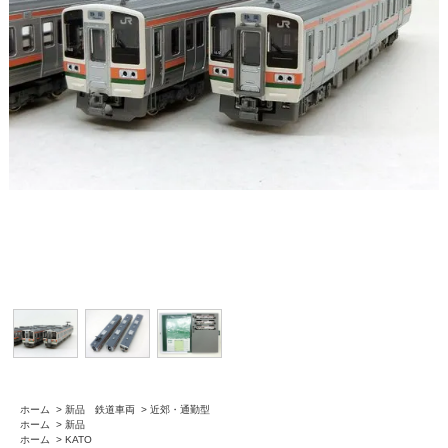
ホーム
>
新品 鉄道車両
>
近郊・通勤型
ホーム
>
新品
ホーム
>
KATO