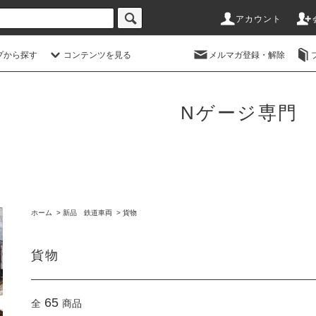
アカウント
プから探す
コンテンツを見る
メルマガ登録・解除
Nゲージ専門
ホーム
>
新品 鉄道車両
>
貨物
貨物
65
全
商品