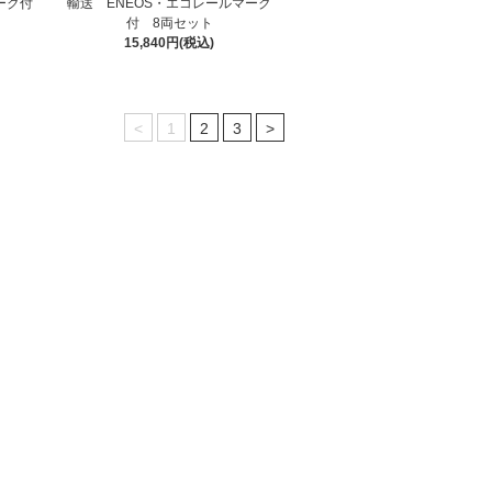
ーク付
輸送 ENEOS・エコレールマーク
付 8両セット
15,840円(税込)
<
1
2
3
>