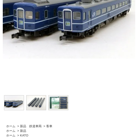
ホーム
>
新品 鉄道車両
>
客車
ホーム
>
新品
ホーム
>
KATO