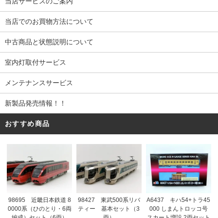
当店サービスのご案内
当店でのお買物方法について
中古商品と状態説明について
室内灯取付サービス
メンテナンスサービス
新製品発売情報！！
おすすめ商品
98695 近畿日本鉄道 8
98427 東武500系リバ
A6437 キハ54+トラ45
0000系（ひのとり・6両
ティー 基本セット（3
000 しまんトロッコ号
編成）セット（6両）
両）
スカート増設 2両セット