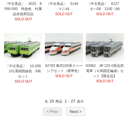
〔中古美品〕 3025 E
〔中古美品〕 5146
〔中古美品〕 6127
F60-500 特急色 付属
マニ44
キハ58 1100（M)
品未使用完品
SOLD OUT
SOLD OUT
SOLD OUT
92783 東武100系スペー
92982 JR 225-0系近郊
〔中古美品〕 10-289
シアセット（標準色）
電車（６両固定編成）セ
101系関西線色 6両
SOLD OUT
ット【限定品】
セット
SOLD OUT
SOLD OUT
29
1
27
全
商品
-
表示
< Prev
Next >