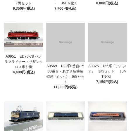
7両セット
ト BMTN化！
8,800円(税込)
9,350円(税込)
7,700円(税込)
A0951 ED76-78 パノ
ラマライナー・サザンク
A0569 183系0番台/15
A0925 165系「アルフ
ロス牽引機
00番台・あずさ新塗装
ァ」 3両セット （BM
4,400円(税込)
特急「かいじ」 9両セッ
TN化）
ト
7,150円(税込)
11,000円(税込)