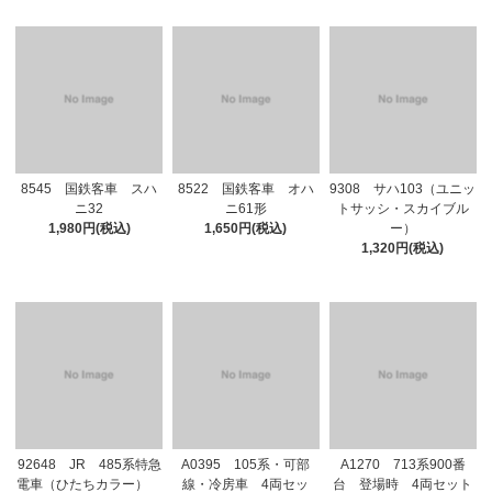
8545 国鉄客車 スハ
8522 国鉄客車 オハ
9308 サハ103（ユニッ
ニ32
ニ61形
トサッシ・スカイブル
1,980円(税込)
1,650円(税込)
ー）
1,320円(税込)
92648 JR 485系特急
A0395 105系・可部
A1270 713系900番
電車（ひたちカラー）
線・冷房車 4両セッ
台 登場時 4両セット