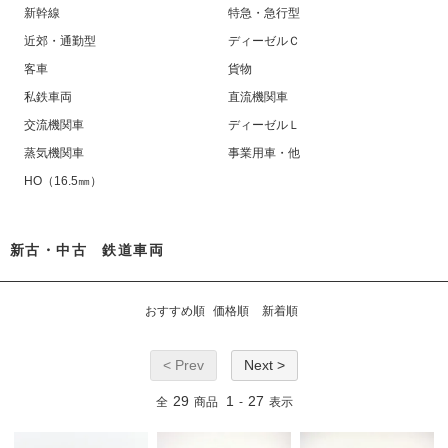
新幹線
特急・急行型
近郊・通勤型
ディーゼルＣ
客車
貨物
私鉄車両
直流機関車
交流機関車
ディーゼルＬ
蒸気機関車
事業用車・他
HO（16.5㎜）
新古・中古 鉄道車両
おすすめ順
価格順
新着順
< Prev
Next >
29
1
27
全
商品
-
表示