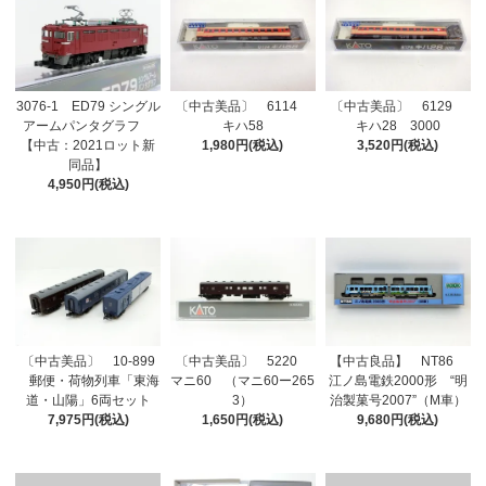
3076-1 ED79 シングル
〔中古美品〕 6114
〔中古美品〕 6129
アームパンタグラフ
キハ58
キハ28 3000
【中古：2021ロット新
1,980円(税込)
3,520円(税込)
同品】
4,950円(税込)
〔中古美品〕 10-899
〔中古美品〕 5220
【中古良品】 NT86
郵便・荷物列車「東海
マニ60 （マニ60ー265
江ノ島電鉄2000形 “明
道・山陽」6両セット
3）
治製菓号2007”（M車）
7,975円(税込)
1,650円(税込)
9,680円(税込)