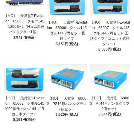
【HO】 天賞堂T-Evolut
ion 65005 クモヤ145
【HO】 天賞堂T-Evolut
【HO】 天賞堂T-Evolut
1200番代（Hゴム黒色
ion 65006 クモル145
ion 65007 クモル145
パンタグラフ1基）
+クル144 2両セット 国
+クル144 2両セット 国
3,971円(税込)
鉄タイプ
鉄タイプ（ユニット窓枠
8,151円(税込)
グレー）
8,580円(税込)
【HO】 天賞堂T-Evolut
【HO】 天賞堂 6900
【HO】 天賞堂 6900
ion 65008 クモル145
3 PT44形パンタグラフ
2 PS16形パンタグラフ
1000番代 +クル144（JR
2個セット
2個セット
西日本タイプ）
3,344円(税込)
3,520円(税込)
8,151円(税込)