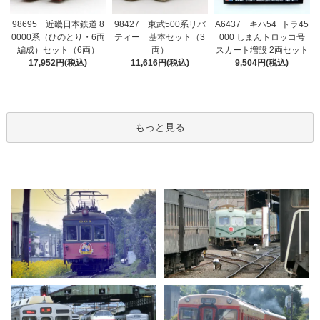
98695 近畿日本鉄道 8
98427 東武500系リバ
A6437 キハ54+トラ45
0000系（ひのとり・6両
ティー 基本セット（3
000 しまんトロッコ号
編成）セット（6両）
両）
スカート増設 2両セット
17,952円(税込)
11,616円(税込)
9,504円(税込)
もっと見る