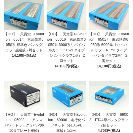
【HO】 天賞堂T-Evolut
【HO】 天賞堂T-Evolut
【HO】 天賞堂T-Evolut
ion 65014 東武鉄道6
ion 65016 東武鉄道6
ion 65017 東武鉄道6
050系 標準色 パンタグ
050系 6000系リバイバ
050系 6000系リバイバ
ラフ1基編成 2両セット
ルカラー 6162Fタイプ
ルカラー 6179Fタイプ
14,108円(税込)
（パンタグラフ1基） 2
（パンタグラフ2基） 2
両セット
両セット
14,108円(税込)
14,108円(税込)
【HO】 天賞堂T-Evolut
【HO】 天賞堂T-Evolut
【HO】 天賞堂 6900
ion 05003 コアレス
ion 69006 走行化パ
3 PT44形パンタグラフ
パワートラック 27.5P(Φ
ーツキット（φ10.5PL
2個セット
10.5プレート車輪)
車輪）1両分
4,703円(税込)