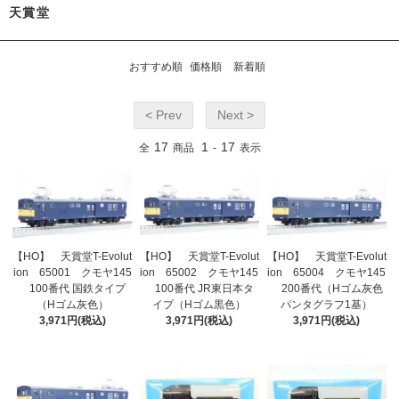
天賞堂
おすすめ順
価格順
新着順
< Prev
Next >
17
1
17
全
商品
-
表示
【HO】 天賞堂T-Evolut
【HO】 天賞堂T-Evolut
【HO】 天賞堂T-Evolut
ion 65001 クモヤ145
ion 65002 クモヤ145
ion 65004 クモヤ145
100番代 国鉄タイプ
100番代 JR東日本タ
200番代（Hゴム灰色
（Hゴム灰色）
イプ（Hゴム黒色）
パンタグラフ1基）
3,971円(税込)
3,971円(税込)
3,971円(税込)