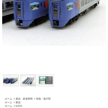
ホーム
>
新品 鉄道車両
>
特急・急行型
ホーム
>
新品
ホーム
>
KATO