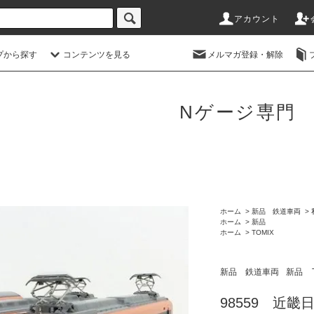
アカウント
プから探す
コンテンツを見る
メルマガ登録・解除
Nゲージ専門
ホーム
>
新品 鉄道車両
>
ホーム
>
新品
ホーム
>
TOMIX
新品 鉄道車両
新品
98559 近畿