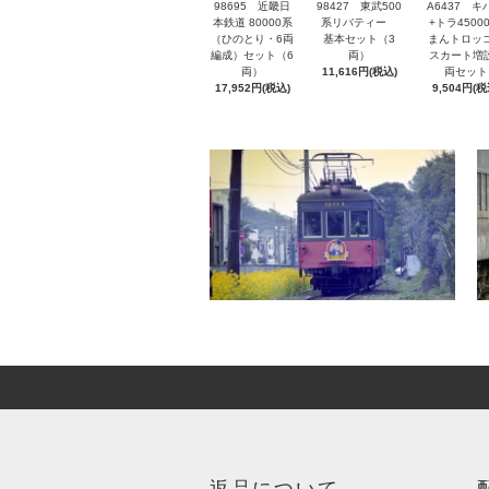
98695 近畿日
98427 東武500
A6437 キ
本鉄道 80000系
系リバティー
+トラ45000
（ひのとり・6両
基本セット（3
まんトロッ
編成）セット（6
両）
スカート増設
両）
11,616円(税込)
両セット
17,952円(税込)
9,504円(税
返品について