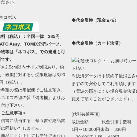
ください。
●ネコポス
◆代金引換（現金支払）
送料（税込）：全国一律 385円
◆代金引換（カード決済）
ATO Assy、TOMIX分売パーツ、
小物等は「ネコポス」での発送も可
能です。
厚さ2.5cm以内サイズ制限あり、紛
失・破損に対する引受限度額は3,00
※決済データは手続終了後消去さ
0円（税込）。
ますので安心してご利用頂けます
ご希望の際は宅配便でご注文頂き、
（電波の届きにくい場合現金決済
ネコポス希望の旨「備考欄」よりお
変えて頂くことがございます）。
申付け下さい。
＜ご注意事項＞
[代引共通事項]
※信書に該当する、領収書や納品書
取扱金額 代金引換手数料
等は同封いたしません。
1円～10,000円未満 ＝330円
※商品によりましてお受けできない
～30,000円未満 ＝440円