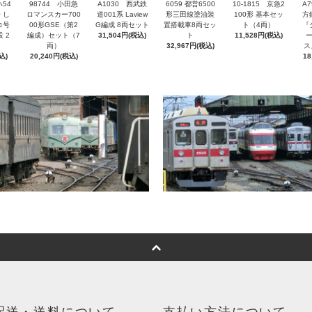
ハ54
98744 小田急
A1030 西武鉄
6059 都営6500
A
10-1815 京急2
 し
ロマンスカー700
道001系 Laview
形三田線塗油装
方
100形 基本セッ
コ号
00形GSE（第2
G編成 8両セット
置搭載車8両セッ
『
ト（4両）
 2
編成）セット（7
31,504円(税込)
ト
11,528円(税込)
両）
32,967円(税込)
ス
込)
20,240円(税込)
18
配送・送料について
支払い方法について