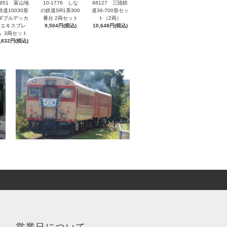
7951 富山地
10-1776 しな
98127 三陸鉄
鉄道10030形
の鉄道SR1系300
道36‐700形セッ
ダブルデッカ
番台 2両セット
ト（2両）
ーエキスプレ
9,504円(税込)
10,648円(税込)
』3両セット
,832円(税込)
営業日について