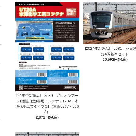
[2024年新製品] 6081 小田急
形4両基本セット
20,592円(税込)
[24年中新製品] 8539 ガレオンアー
ス(活性白土)専用コンテナ UT20A 水
澤化学工業タイプC1（車番5267・526
8）
2,871円(税込)