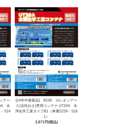
オンアー
[24年中新製品] 8538 ガレオンアー
0A 水
ス(活性白土)専用コンテナ UT20A 水
・524
澤化学工業タイプB1（車番5259・526
1）
2,871円(税込)