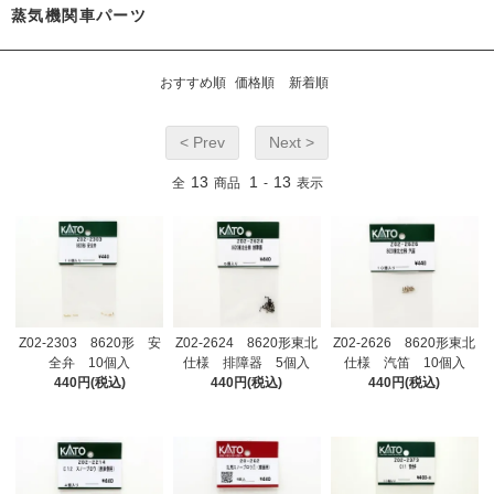
蒸気機関車パーツ
おすすめ順
価格順
新着順
< Prev
Next >
13
1
13
全
商品
-
表示
Z02-2303 8620形 安
Z02-2624 8620形東北
Z02-2626 8620形東北
全弁 10個入
仕様 排障器 5個入
仕様 汽笛 10個入
440円(税込)
440円(税込)
440円(税込)