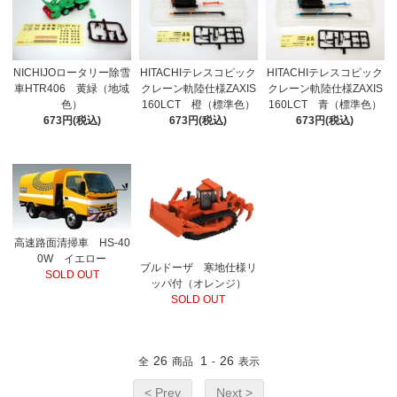
NICHIJOロータリー除雪
HITACHIテレスコピック
HITACHIテレスコピック
車HTR406 黄緑（地域
クレーン軌陸仕様ZAXIS
クレーン軌陸仕様ZAXIS
色）
160LCT 橙（標準色）
160LCT 青（標準色）
673円(税込)
673円(税込)
673円(税込)
高速路面清掃車 HS-40
0W イエロー
ブルドーザ 寒地仕様リ
SOLD OUT
ッパ付（オレンジ）
SOLD OUT
26
1
26
全
商品
-
表示
< Prev
Next >