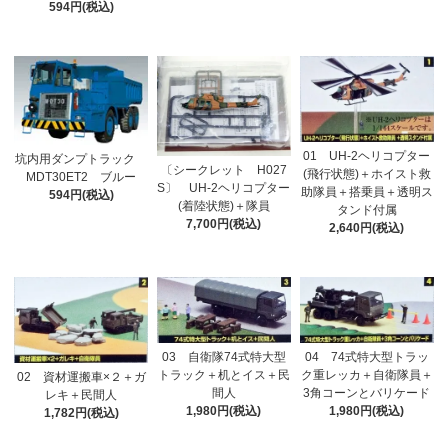
594円(税込)
01 UH-2ヘリコプター
坑内用ダンプトラック
〔シークレット H027
(飛行状態)＋ホイスト救
MDT30ET2 ブルー
S〕 UH-2ヘリコプター
助隊員＋搭乗員＋透明ス
594円(税込)
(着陸状態)＋隊員
タンド付属
7,700円(税込)
2,640円(税込)
03 自衛隊74式特大型
04 74式特大型トラッ
トラック＋机とイス＋民
ク重レッカ＋自衛隊員＋
02 資材運搬車×２＋ガ
間人
3角コーンとバリケード
レキ＋民間人
1,980円(税込)
1,980円(税込)
1,782円(税込)