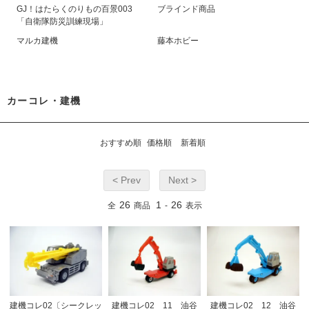
GJ！はたらくのりもの百景003
ブラインド商品
「自衛隊防災訓練現場」
マルカ建機
藤本ホビー
カーコレ・建機
おすすめ順
価格順
新着順
< Prev
Next >
26
1
26
全
商品
-
表示
建機コレ02〔シークレッ
建機コレ02 11 油谷
建機コレ02 12 油谷