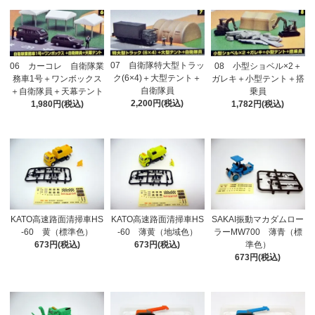
07 自衛隊特大型トラッ
06 カーコレ 自衛隊業
08 小型ショベル×2＋
ク(6×4)＋大型テント＋
務車1号＋ワンボックス
ガレキ＋小型テント＋搭
自衛隊員
＋自衛隊員＋天幕テント
乗員
2,200円(税込)
1,980円(税込)
1,782円(税込)
KATO高速路面清掃車HS
KATO高速路面清掃車HS
SAKAI振動マカダムロー
-60 黄（標準色）
-60 薄黄（地域色）
ラーMW700 薄青（標
673円(税込)
673円(税込)
準色）
673円(税込)