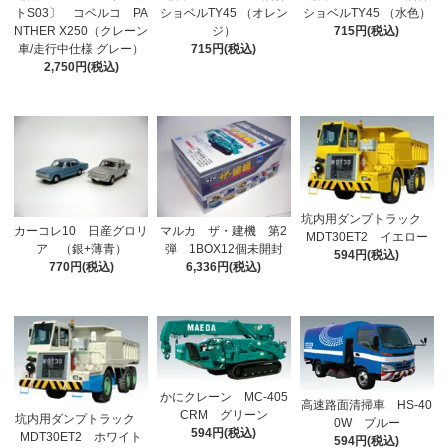
トS03〕 コベルコ PA
ショベルTY45 （オレン
ショベルTY45 （水色）
NTHER X250（クレーン
ジ）
715円(税込)
車/走行中仕様 グレー）
715円(税込)
2,750円(税込)
坑内用ダンプトラック
カーコレ10 日産グロリ
マルカ ザ・建機 第2
MDT30ET2 イエロー
ア （銀+薄青）
弾 1BOX12個未開封
594円(税込)
770円(税込)
6,336円(税込)
かにクレーン MC-405
高速路面清掃車 HS-40
CRM グリーン
坑内用ダンプトラック
0W ブルー
594円(税込)
MDT30ET2 ホワイト
594円(税込)