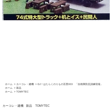
ホーム
>
カーコレ・建機
>
GJ！はたらくのりもの百景003 「自衛隊防災訓練現場」
ホーム
>
新品
ホーム
>
TOMYTEC
カーコレ・建機
新品
TOMYTEC