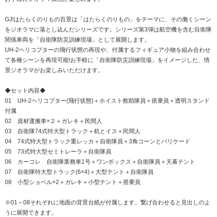
GJ!はたらくのりもの百景は「はたらくのりもの」をテーマに、その働くシーン
をジオラマに落とし込んだシリーズです。シリーズ第3弾は航空機を含む自衛隊
関係車両を「自衛隊防災訓練現場」として展開します。
UH-2ヘリコプターの飛行状態の再現や、付属するフィギュア小物を組み合わせ
て各種シーンを再現可能!お手軽に「自衛隊防災訓練現場」をイメージした、情
景ジオラマがお楽しみいただけます。
◆セット内容◆
01 UH-2ヘリコプター(飛行状態)＋ホイスト救助隊員＋搭乗員＋透明スタンド
付属
02 資材運搬車×２＋ガレキ＋民間人
03 自衛隊74式特大型トラック＋机とイス＋民間人
04 74式特大型トラック重レッカ＋自衛隊員＋3角コーンとバリケード
05 73式特大型セミトレーラ＋自衛隊員
06 カーコレ 自衛隊業務車1号＋ワンボックス＋自衛隊員＋天幕テント
07 自衛隊特大型トラック(6×4)＋大型テント＋自衛隊員
08 小型ショベル×2＋ガレキ＋小型テント＋搭乗員
※01～08それぞれに地面の背景台紙が付属します。繋げ合わせると見出しのよ
うに展開できます。