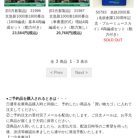
[03月新製品] 31986
[03月新製品] 31987
50783 名鉄2000系
京急新1000形1800番台
京急新1000形1800番台
（名鉄創業130周年記
（1809編成）基本4両編
（車番選択式）増結4両
念・ブルーミュースカ
成セット（動力付き）
編成セット（動力無し）
イ）4両編成セット（動
23,584円(税込)
20,768円(税込)
力付き）
SOLD OUT
3
1
3
全
商品
-
表示
< Prev
Next >
●ご予約品を購入されるときは・・・
①通常在庫商品購入時と同様に、予約したい商品を「買い物カゴ」に入れて
注文してください。
②ご予約注文の受付完了メールを配信いたします。ご注文メールは、お手元
に商品が届くまで大切に保管ください。
③商品が入荷いたしましたら、お支払方法、配送日時等のご希望を伺った
後、決済等確認出来ましたら速やかに発送手配いたします。
【ご注意事項】