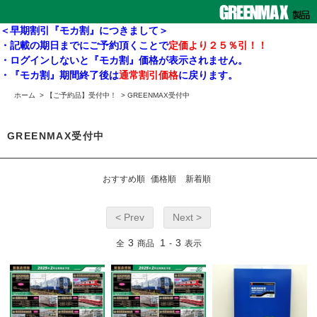
＜早期割引『モカ割』につきまして＞
・記載の期日までにご予約頂くことで
定価より２５％引！！
・ログインしないと『モカ割』価格が表示されません。
・『モカ割』期間終了後は
通常割引価格
に戻ります。
ホーム
>
【ご予約品】受付中！
>
GREENMAX受付中
GREENMAX受付中
おすすめ順
価格順
新着順
< Prev
Next >
3
1
3
全
商品
-
表示