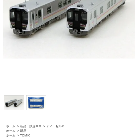
ホーム
>
新品 鉄道車両
>
ディーゼルＣ
ホーム
>
新品
ホーム
>
TOMIX