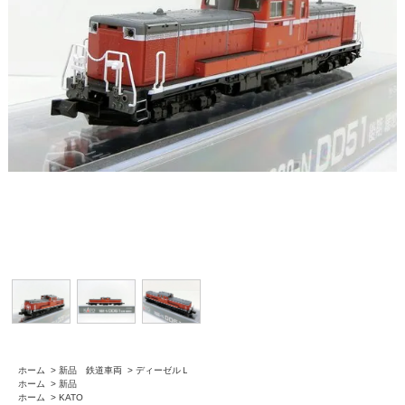
ホーム
>
新品 鉄道車両
>
ディーゼルＬ
ホーム
>
新品
ホーム
>
KATO