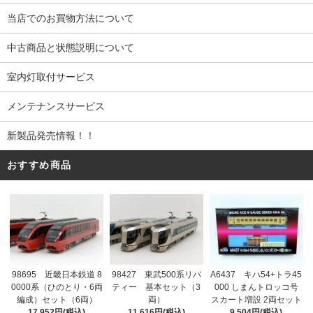
当店でのお買物方法について
中古商品と状態説明について
室内灯取付サービス
メンテナンスサービス
新製品発売情報！！
おすすめ商品
98695 近畿日本鉄道 8
98427 東武500系リバ
A6437 キハ54+トラ45
0000系（ひのとり・6両
ティー 基本セット（3
000 しまんトロッコ号
編成）セット（6両）
両）
スカート増設 2両セット
17,952円(税込)
11,616円(税込)
9,504円(税込)