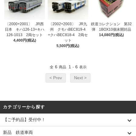
〔2000+2001〕 JR西
〔2002+2003〕 JR九
鉄道コレクション 第32
日本 キハ126-13+キハ
州 クモハBEC819-4
弾 1BOX10個未開封品
126-1013 2両セット
+クハBEC818-4 2両セ
14,080円(税込)
4,400円(税込)
ット
5,500円(税込)
6
1
6
全
商品
-
表示
< Prev
Next >
カテゴリーから探す
【ご予約品】受付中！
新品 鉄道車両