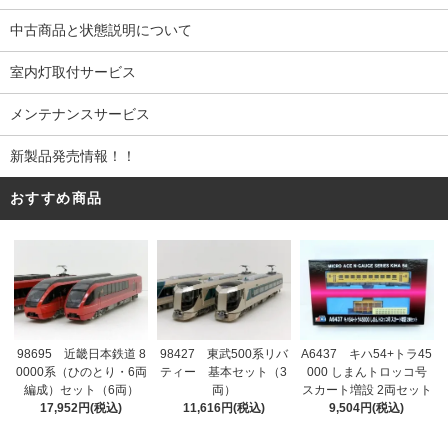
中古商品と状態説明について
室内灯取付サービス
メンテナンスサービス
新製品発売情報！！
おすすめ商品
98695 近畿日本鉄道 8
98427 東武500系リバ
A6437 キハ54+トラ45
0000系（ひのとり・6両
ティー 基本セット（3
000 しまんトロッコ号
編成）セット（6両）
両）
スカート増設 2両セット
17,952円(税込)
11,616円(税込)
9,504円(税込)