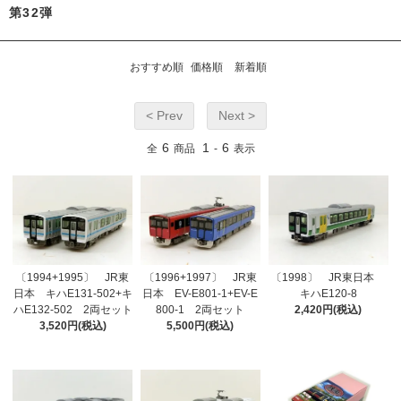
第32弾
おすすめ順
価格順
新着順
< Prev
Next >
6
1
6
全
商品
-
表示
〔1994+1995〕 JR東
〔1996+1997〕 JR東
〔1998〕 JR東日本
日本 キハE131-502+キ
日本 EV-E801-1+EV-E
キハE120-8
ハE132-502 2両セット
800-1 2両セット
2,420円(税込)
3,520円(税込)
5,500円(税込)