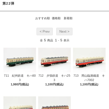
第22弾
おすすめ順
価格順
新着順
< Prev
Next >
5
1
5
全
商品
-
表示
711 紀州鉄道 キハ60
712 夕張鉄道 キハ25
713 岡山臨港鐵道 キ
3
3
ハ7002
1,980円(税込)
1,100円(税込)
1,100円(税込)