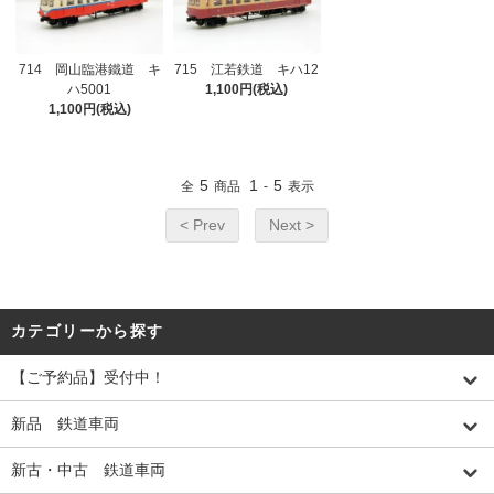
714 岡山臨港鐵道 キ
715 江若鉄道 キハ12
ハ5001
1,100円(税込)
1,100円(税込)
5
1
5
全
商品
-
表示
< Prev
Next >
カテゴリーから探す
【ご予約品】受付中！
新品 鉄道車両
新古・中古 鉄道車両