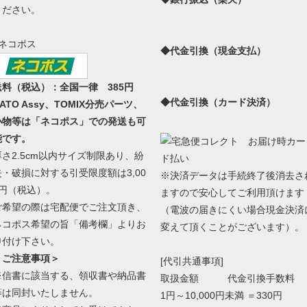
ください。
●ネコポス
◆代金引換（現金支払）
送料（税込）：全国一律 385円
◆代金引換（カード決済）
ATO Assy、TOMIX分売パーツ、
小物等は「ネコポス」での発送も可
能です。
厚さ2.5cm以内サイズ制限あり、紛
失・破損に対する引受限度額は3,00
※決済データは手続終了後消去さ
0円（税込）。
ますので安心してご利用頂けます
ご希望の際は宅配便でご注文頂き、
（電波の届きにくい場合現金決済
ネコポス希望の旨「備考欄」よりお
変えて頂くことがございます）。
申付け下さい。
＜ご注意事項＞
[代引共通事項]
※信書に該当する、領収書や納品書
取扱金額 代金引換手数料
等は同封いたしません。
1円～10,000円未満 ＝330円