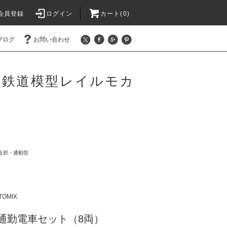
会員登録
ログイン
カート(0)
ブログ
お問い合わせ
 鉄道模型レイルモカ
近郊・通勤型
TOMIX
5系通勤電車セット（8両）