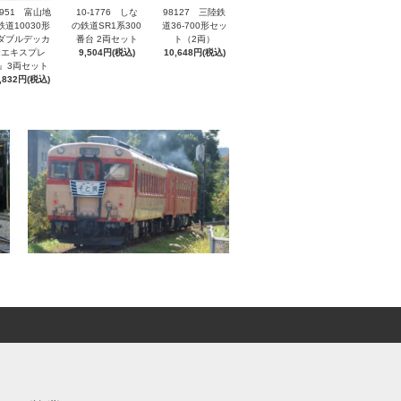
7951 富山地
10-1776 しな
98127 三陸鉄
鉄道10030形
の鉄道SR1系300
道36‐700形セッ
ダブルデッカ
番台 2両セット
ト（2両）
ーエキスプレ
9,504円(税込)
10,648円(税込)
』3両セット
,832円(税込)