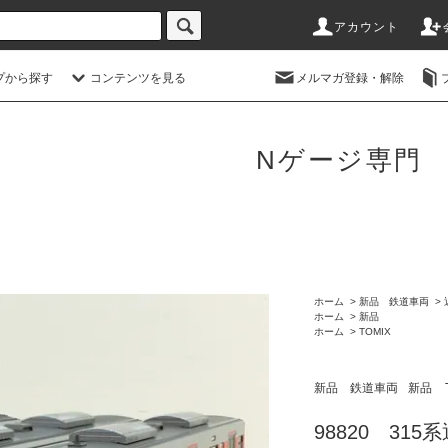
アカウント
プから探す
コンテンツを見る
メルマガ登録・解除
Nゲージ専門
ホーム
>
新品 鉄道車両
>
ホーム
>
新品
ホーム
>
TOMIX
新品 鉄道車両
新品
98820 31