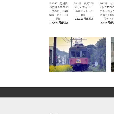
98695 近畿日
98427 東武500
A6437 キ
本鉄道 80000系
系リバティー
+トラ45000
（ひのとり・6両
基本セット（3
まんトロッ
編成）セット（6
両）
スカート増設
両）
11,616円(税込)
両セット
17,952円(税込)
9,504円(税