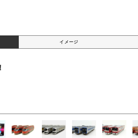
イメージ
！