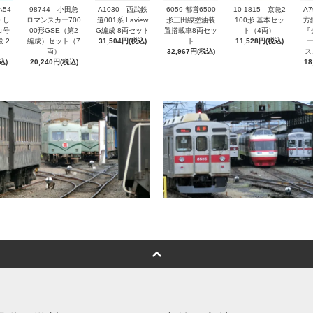
ハ54
98744 小田急
A1030 西武鉄
6059 都営6500
A
10-1815 京急2
 し
ロマンスカー700
道001系 Laview
形三田線塗油装
方
100形 基本セッ
コ号
00形GSE（第2
G編成 8両セット
置搭載車8両セッ
『
ト（4両）
 2
編成）セット（7
31,504円(税込)
ト
11,528円(税込)
両）
32,967円(税込)
ス
込)
20,240円(税込)
18