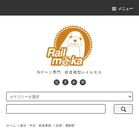
メニュー
Nゲージ専門 鉄道模型レイルモカ
ホーム
>
新古・中古 鉄道車両
>
近郊・通勤型