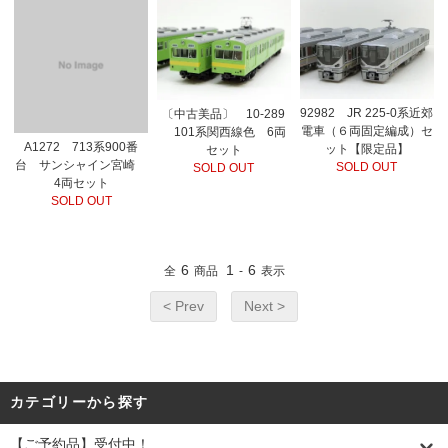
92982 JR 225-0系近郊
〔中古美品〕 10-289
電車（６両固定編成）セ
101系関西線色 6両
A1272 713系900番
ット【限定品】
セット
台 サンシャイン宮崎
SOLD OUT
SOLD OUT
4両セット
SOLD OUT
6
1
6
全
商品
-
表示
< Prev
Next >
カテゴリーから探す
【ご予約品】受付中！