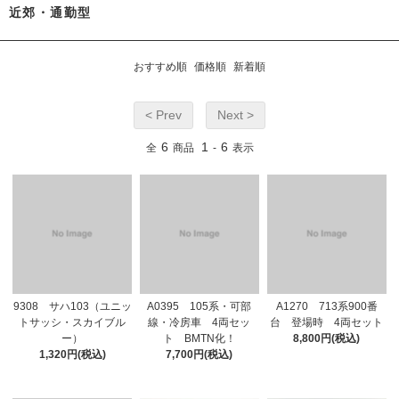
近郊・通勤型
おすすめ順
価格順
新着順
< Prev
Next >
6
1
6
全
商品
-
表示
9308 サハ103（ユニッ
A0395 105系・可部
A1270 713系900番
トサッシ・スカイブル
線・冷房車 4両セッ
台 登場時 4両セット
ー）
ト BMTN化！
8,800円(税込)
1,320円(税込)
7,700円(税込)